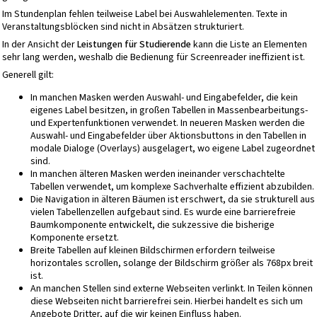
Im Stundenplan fehlen teilweise Label bei Auswahlelementen. Texte in
Veranstaltungsblöcken sind nicht in Absätzen strukturiert.
In der Ansicht der
Leistungen für Studierende
kann die Liste an Elementen
sehr lang werden, weshalb die Bedienung für Screenreader ineffizient ist.
Generell gilt:
In manchen Masken werden Auswahl- und Eingabefelder, die kein
eigenes Label besitzen, in großen Tabellen in Massenbearbeitungs-
und Expertenfunktionen verwendet. In neueren Masken werden die
Auswahl- und Eingabefelder über Aktionsbuttons in den Tabellen in
modale Dialoge (Overlays) ausgelagert, wo eigene Label zugeordnet
sind.
In manchen älteren Masken werden ineinander verschachtelte
Tabellen verwendet, um komplexe Sachverhalte effizient abzubilden.
Die Navigation in älteren Bäumen ist erschwert, da sie strukturell aus
vielen Tabellenzellen aufgebaut sind. Es wurde eine barrierefreie
Baumkomponente entwickelt, die sukzessive die bisherige
Komponente ersetzt.
Breite Tabellen auf kleinen Bildschirmen erfordern teilweise
horizontales scrollen, solange der Bildschirm größer als 768px breit
ist.
An manchen Stellen sind externe Webseiten verlinkt. In Teilen können
diese Webseiten nicht barrierefrei sein. Hierbei handelt es sich um
Angebote Dritter, auf die wir keinen Einfluss haben.