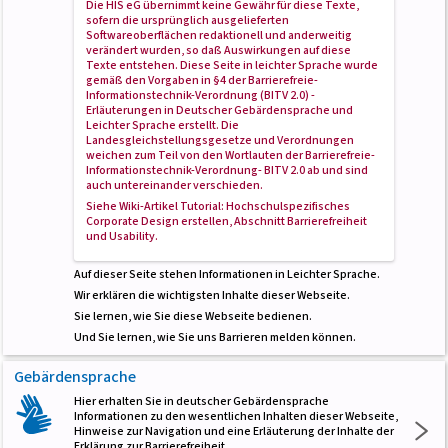
Die HIS eG übernimmt keine Gewähr für diese Texte,
sofern die ursprünglich ausgelieferten
Softwareoberflächen redaktionell und anderweitig
verändert wurden, so daß Auswirkungen auf diese
Texte entstehen. Diese Seite in leichter Sprache wurde
gemäß den Vorgaben in
§4 der Barrierefreie-
Informationstechnik-Verordnung (BITV 2.0) -
Erläuterungen in Deutscher Gebärdensprache und
Leichter Sprache
erstellt. Die
Landesgleichstellungsgesetze und Verordnungen
weichen zum Teil von den Wortlauten der Barrierefreie-
Informationstechnik-Verordnung- BITV 2.0 ab und sind
auch untereinander verschieden.
Siehe Wiki-Artikel
Tutorial: Hochschulspezifisches
Corporate Design erstellen
, Abschnitt
Barrierefreiheit
und Usability
.
Auf dieser Seite stehen Informationen in Leichter Sprache.
Wir erklären die wichtigsten Inhalte dieser Webseite.
Sie lernen, wie Sie diese Webseite bedienen.
Und Sie lernen, wie Sie uns Barrieren melden können.
Gebärdensprache
Hier erhalten Sie in deutscher Gebärdensprache
Informationen zu den wesentlichen Inhalten dieser Webseite,
Hinweise zur Navigation und eine Erläuterung der Inhalte der
Erklärung zur Barrierefreiheit.