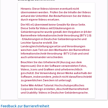
Hinweis: Diese Videos können eventuell nicht
übernommen werden. Prüfen Sie die Inhalte der Videos
anhand der Untertitel. Bei Bedarf können Sie die Videos
durch eigene Videos ersetzen.
Die HIS eG übernimmt keine Gewähr für diese Seite.
Diese Seite für Videos mit Erläuterungen in
Gebärdensprache wurde gemäß den Vorgaben in
§4 der
Barrierefreie-Informationstechnik-Verordnung (BITV 2.0)
- Erläuterungen in Deutscher Gebärdensprache und
Leichter Sprache
erstellt. Die
Landesgleichstellungsgesetze und Verordnungen
weichen zum Teil von den Wortlauten der Barrierefreie-
Informationstechnik-Verordnung- BITV 2.0 ab und sind
auch untereinander verschieden.
Beachten Sie das Urheberecht (Auszug aus dem
Impressum): Die in der Software verwendeten Fotos,
Videos, Icons und Grafiken sind urheberrechtlich
geschützt. Die Verwendung dieser Werke außerhalb der
Software, insbesondere, jedoch nicht darauf beschränkt
zu gewerblichen Zwecken ist untersagt.
Siehe Wiki-Artikel
Tutorial: Hochschulspezifisches
Corporate Design erstellen
, Abschnitt
Barrierefreiheit
und Usability
: Videos in Deutscher Gebärdensprache.
Feedback
zur Barrierefreiheit