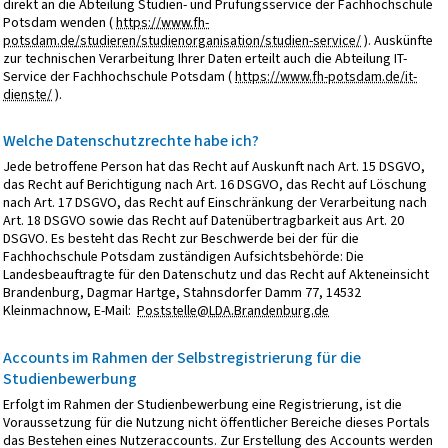
direkt an die Abteilung Studien- und Prüfungsservice der Fachhochschule
Potsdam wenden (
https://www.fh-
potsdam.de/studieren/studienorganisation/studien-service/
). Auskünfte
zur technischen Verarbeitung Ihrer Daten erteilt auch die Abteilung IT-
Service der Fachhochschule Potsdam (
https://www.fh-potsdam.de/it-
dienste/
).
Welche Datenschutzrechte habe ich?
Jede betroffene Person hat das Recht auf Auskunft nach Art. 15 DSGVO,
das Recht auf Berichtigung nach Art. 16 DSGVO, das Recht auf Löschung
nach Art. 17 DSGVO, das Recht auf Einschränkung der Verarbeitung nach
Art. 18 DSGVO sowie das Recht auf Datenübertragbarkeit aus Art. 20
DSGVO. Es besteht das Recht zur Beschwerde bei der für die
Fachhochschule Potsdam zuständigen Aufsichtsbehörde: Die
Landesbeauftragte für den Datenschutz und das Recht auf Akteneinsicht
Brandenburg, Dagmar Hartge, Stahnsdorfer Damm 77, 14532
Kleinmachnow, E-Mail:
Poststelle@LDA.Brandenburg.de
Accounts im Rahmen der Selbstregistrierung für die
Studienbewerbung
Erfolgt im Rahmen der Studienbewerbung eine Registrierung, ist die
Voraussetzung für die Nutzung nicht öffentlicher Bereiche dieses Portals
das Bestehen eines Nutzeraccounts. Zur Erstellung des Accounts werden