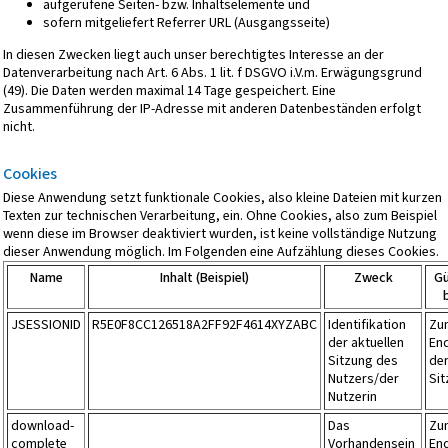
aufgerufene Seiten- bzw. Inhaltselemente und
sofern mitgeliefert Referrer URL (Ausgangsseite)
In diesen Zwecken liegt auch unser berechtigtes Interesse an der
Datenverarbeitung nach Art. 6 Abs. 1 lit. f DSGVO i.V.m. Erwägungsgrund
(49). Die Daten werden maximal 14 Tage gespeichert. Eine
Zusammenführung der IP-Adresse mit anderen Datenbeständen erfolgt
nicht.
Cookies
Diese Anwendung setzt funktionale Cookies, also kleine Dateien mit kurzen
Texten zur technischen Verarbeitung, ein. Ohne Cookies, also zum Beispiel
wenn diese im Browser deaktiviert wurden, ist keine vollständige Nutzung
dieser Anwendung möglich. Im Folgenden eine Aufzählung dieses Cookies.
Name
Inhalt (Beispiel)
Zweck
Gü
JSESSIONID
R5E0F8CC126518A2FF92F4614XYZABC
Identifikation
Zu
der aktuellen
En
Sitzung des
de
Nutzers/der
Si
Nutzerin
download-
Das
Zu
complete
Vorhandensein
En