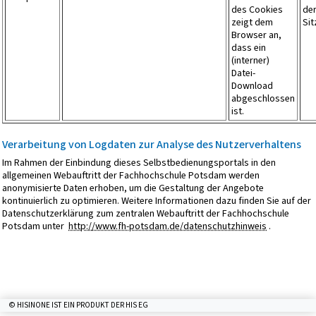
des Cookies
de
zeigt dem
Si
Browser an,
dass ein
(interner)
Datei-
Download
abgeschlossen
ist.
Verarbeitung von Logdaten zur Analyse des Nutzerverhaltens
Im Rahmen der Einbindung dieses Selbstbedienungsportals in den
allgemeinen Webauftritt der Fachhochschule Potsdam werden
anonymisierte Daten erhoben, um die Gestaltung der Angebote
kontinuierlich zu optimieren. Weitere Informationen dazu finden Sie auf der
Datenschutzerklärung zum zentralen Webauftritt der Fachhochschule
Potsdam unter
http://www.fh-potsdam.de/datenschutzhinweis
.
© HISINONE IST EIN PRODUKT DER HIS EG