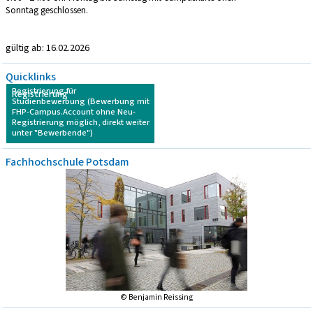
Sonntag geschlossen.
gültig ab: 16.02.2026
Quicklinks
Registrierung für
Registrierung
Studienbewerbung (Bewerbung mit
FHP-Campus.Account ohne Neu-
Registrierung möglich, direkt weiter
unter "Bewerbende")
Fachhochschule Potsdam
© Benjamin Reissing